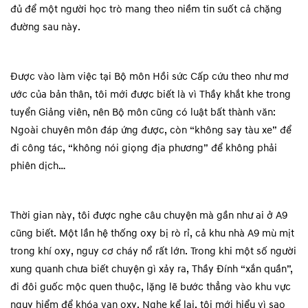
đủ để một người học trò mang theo niềm tin suốt cả chặng
đường sau này.
Được vào làm việc tại Bộ môn Hồi sức Cấp cứu theo như mơ
ước của bản thân, tôi mới được biết là vì Thầy khắt khe trong
tuyển Giảng viên, nên Bộ môn cũng có luật bất thành văn:
Ngoài chuyên môn đáp ứng được, còn “không say tàu xe” để
đi công tác, “không nói giọng địa phương” để không phải
phiên dịch…
Thời gian này, tôi được nghe câu chuyện mà gần như ai ở A9
cũng biết. Một lần hệ thống oxy bị rò rỉ, cả khu nhà A9 mù mịt
trong khí oxy, nguy cơ cháy nổ rất lớn. Trong khi một số người
xung quanh chưa biết chuyện gì xảy ra, Thầy Đính “xắn quần”,
đi đôi guốc mộc quen thuộc, lặng lẽ bước thẳng vào khu vực
nguy hiểm để khóa van oxy. Nghe kể lại, tôi mới hiểu vì sao