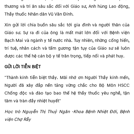
thương và tri ân sâu sắc đối với Giáo sư, Anh hùng Lao động,
Thầy thuốc Nhân dân Vũ Văn Đính.
Xin gửi lời chia buồn sâu sắc tới gia đình và người thân của
Giáo sư. Sự ra đi của ông là mất mát lớn đối với Bệnh viện
Bạch Mai và ngành y tế nước nhà. Tuy nhiên, những cống hiến,
trí tuệ, nhân cách và tấm gương tận tụy của Giáo sư sẽ luôn
được các thế hệ cán bộ y tế trân trọng, tiếp nối và phát huy.
GỬI LỜI TIỄN BIỆT
"Thành kính tiễn biệt thầy. Mãi nhớ ơn Người Thầy kính mến,
Người đã xây đắp nền tảng vững chắc cho Bộ Môn HSCC
Chống độc và đào tạo bao thế hệ thầy thuốc yêu nghề, tận
tâm và tràn đầy nhiệt huyết"
Học trò Nguyễn Thị Thuỷ Ngân -Khoa Bệnh Nhiệt Đới, Bệnh
viện Chợ Rẫy