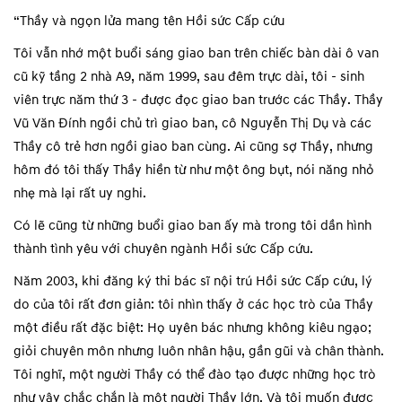
“
Thầy và ngọn lửa mang tên Hồi sức Cấp cứu
Tôi vẫn nhớ một buổi sáng giao ban trên chiếc bàn dài ô van
cũ kỹ tầng 2 nhà A9, năm 1999, sau đêm trực dài, tôi - sinh
viên trực năm thứ 3 - được đọc giao ban trước các Thầy. Thầy
Vũ Văn Đính ngồi chủ trì giao ban, cô Nguyễn Thị Dụ và các
Thầy cô trẻ hơn ngồi giao ban cùng. Ai cũng sợ Thầy, nhưng
hôm đó tôi thấy Thầy hiền từ như một ông bụt, nói năng nhỏ
nhẹ mà lại rất uy nghi.
Có lẽ cũng từ những buổi giao ban ấy mà trong tôi dần hình
thành tình yêu với chuyên ngành Hồi sức Cấp cứu.
Năm 2003, khi đăng ký thi bác sĩ nội trú Hồi sức Cấp cứu, lý
do của tôi rất đơn giản: tôi nhìn thấy ở các học trò của Thầy
một điều rất đặc biệt: Họ uyên bác nhưng không kiêu ngạo;
giỏi chuyên môn nhưng luôn nhân hậu, gần gũi và chân thành.
Tôi nghĩ, một người Thầy có thể đào tạo được những học trò
như vậy chắc chắn là một người Thầy lớn. Và tôi muốn được