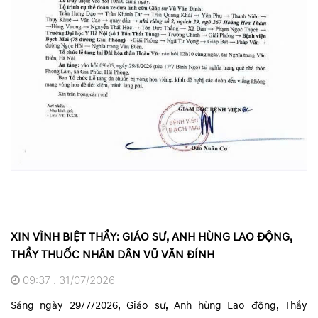
XIN VĨNH BIỆT THẦY: GIÁO SƯ, ANH HÙNG LAO ĐỘNG,
THẦY THUỐC NHÂN DÂN VŨ VĂN ĐÍNH
09:37 . 31/07/2026
Sáng ngày 29/7/2026, Giáo sư, Anh hùng Lao động, Thầy