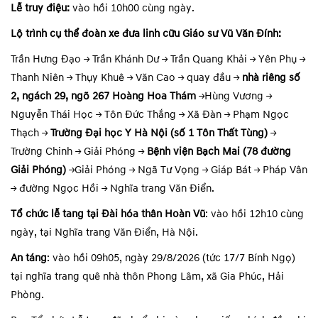
Lễ truy điệu
:
vào hồi 10h00 cùng ngày.
Lộ trình cụ thể đoàn xe đưa linh cữu Giáo sư Vũ Văn Đính:
Trần Hưng Đạo → Trần Khánh Dư → Trần Quang Khải → Yên Phụ →
Thanh Niên → Thụy Khuê → Văn Cao → quay đầu →
nhà riêng số
2, ngách 29, ngõ 267 Hoàng Hoa Thám
→Hùng Vương →
Nguyễn Thái Học → Tôn Đức Thắng → Xã Đàn → Phạm Ngọc
Thạch →
Trường Đại học Y Hà Nội (số 1 Tôn Thất Tùng)
→
Trường Chinh → Giải Phóng →
Bệnh viện Bạch Mai (78 đường
Giải Phóng)
→Giải Phóng → Ngã Tư Vọng → Giáp Bát → Pháp Vân
→ đường Ngọc Hồi → Nghĩa trang Văn Điển.
Tổ chức lễ tang tại Đài hóa thân Hoàn Vũ
:
vào hồi 12h10 cùng
ngày, tại Nghĩa trang Văn Điển, Hà Nội.
An táng
:
vào hồi 09h05, ngày 29/8/2026 (tức 17/7 Bính Ngọ)
tại nghĩa trang quê nhà thôn Phong Lâm, xã Gia Phúc, Hải
Phòng.