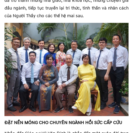
đã trở thành những nhà giáo, nhà khoa học, những chuyên gia
đầu ngành, tiếp tục truyền lại tri thức, tinh thần và nhân cách
của Người Thầy cho các thế hệ mai sau.
ĐẶT NỀN MÓNG CHO CHUYÊN NGÀNH HỒI SỨC CẤP CỨU