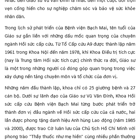
Nhắc đến Giáo sư Vũ Văn Đính là nhắc đến một cuộc đời trọn
vẹn cống hiến cho sự nghiệp chăm sóc và bảo vệ sức khỏe
nhân dân.
Trong lịch sử phát triển của Bệnh viện Bạch Mai, tên tuổi của
Giáo sư gắn liền với những dấu mốc quan trọng của chuyên
ngành Hồi sức cấp cứu. Từ Tổ Cấp cứu A9 được thành lập năm
1961 trong Khoa Nội đến năm 1978, khi Khoa Điều trị tích cực
(nay là Trung tâm Hồi sức tích cực) chính thức ra đời, Giáo sư
là một trong những người có đóng góp quan trọng trong việc
xây dựng nền tảng chuyên môn và tổ chức của đơn vị.
Những năm đầu thành lập, khoa chỉ có 25 giường bệnh và 27
cán bộ. Dưới sự lãnh đạo của Giáo sư Vũ Văn Đính, Khoa Hồi
sức cấp cứu Bệnh viện Bạch Mai từng bước phát triển trở
thành đơn vị đầu ngành về Hồi sức cấp cứu của cả nước, hai
lần được phong tặng danh hiệu Anh hùng Lao động (năm 1985
và 2000), được trao Cờ luân lưu của Chủ tịch Hồ Chí Minh với
phong trào "Thầy thuốc như mẹ hiền" cùng nhiều phần thưởng