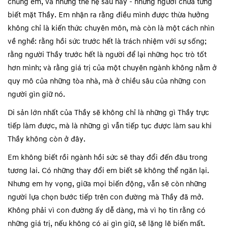
chúng em, và những thế hệ sau này - những người chưa từng
biết mặt Thầy. Em nhận ra rằng điều mình được thừa hưởng
không chỉ là kiến thức chuyên môn, mà còn là một cách nhìn
về nghề: rằng hồi sức trước hết là trách nhiệm với sự sống;
rằng người Thầy trước hết là người để lại những học trò tốt
hơn mình; và rằng giá trị của một chuyên ngành không nằm ở
quy mô của những tòa nhà, mà ở chiều sâu của những con
người gìn giữ nó.
Di sản lớn nhất của Thầy sẽ không chỉ là những gì Thầy trực
tiếp làm được, mà là những gì vẫn tiếp tục được làm sau khi
Thầy không còn ở đây.
Em không biết rồi ngành hồi sức sẽ thay đổi đến đâu trong
tương lai. Có những thay đổi em biết sẽ không thể ngăn lại.
Nhưng em hy vọng, giữa mọi biến động, vẫn sẽ còn những
người lựa chọn bước tiếp trên con đường mà Thầy đã mở.
Không phải vì con đường ấy dễ dàng, mà vì họ tin rằng có
những giá trị, nếu không có ai gìn giữ, sẽ lặng lẽ biến mất.