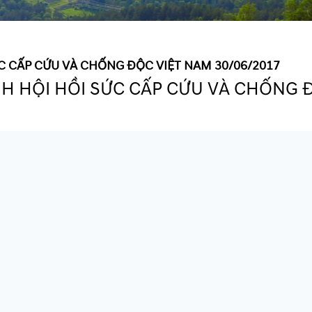
C CẤP CỨU VÀ CHỐNG ĐỘC VIỆT NAM 30/06/2017
H HỘI HỒI SỨC CẤP CỨU VÀ CHỐNG Đ