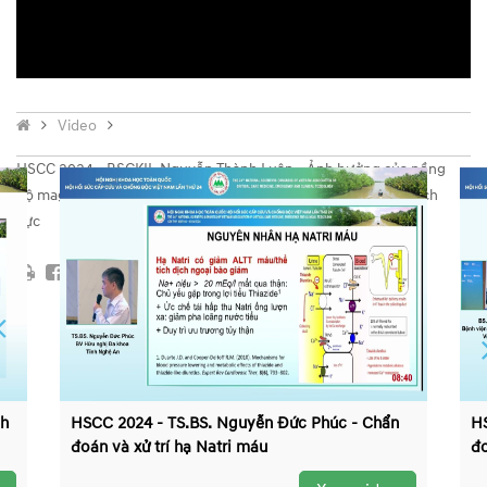
Video
HSCC 2024 - BSCKII. Nguyễn Thành Luân - Ảnh hưởng của nồng
độ magnesium máu lên lactate máu trên bệnh nhân hồi sức tích
cực
nh
HSCC 2024 - TS.BS. Nguyễn Đức Phúc - Chẩn
HS
đoán và xử trí hạ Natri máu
đo
IV