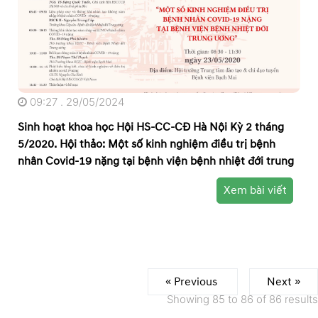
09:27 . 29/05/2024
Sinh hoạt khoa học Hội HS-CC-CĐ Hà Nội Kỳ 2 tháng
5/2020. Hội thảo: Một số kinh nghiệm điều trị bệnh
nhân Covid-19 nặng tại bệnh viện bệnh nhiệt đới trung
ương
Xem bài viết
« Previous
Next »
Showing
85
to
86
of
86
results